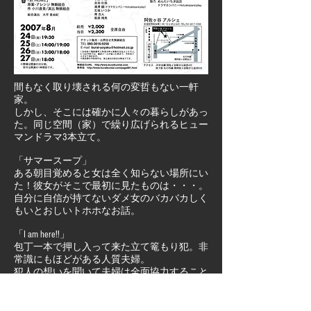
間もなく取り壊される何の変哲もない一軒
家。
しかし、そこには確かに人々の暮らしがあっ
た。同じ空間（家）で繰り広げられるヒュー
マンドラマ3本立て。
「サマースープ」
ある朝目覚めると女は全く知らない場所にい
た！彼女がそこで最初に見たものは・・・。
自分に自信が持てないダメ女のバカバカしく
もいとおしいトホホなお話。
「I am here!!」
包丁一本で押し入って来た立て篭もり犯。非
常識にもほどがある人質夫婦。
犯人の想いを聞いて夫婦は全面協力すること
に。三人の計画は果たして成功するのか？
「at HOME」